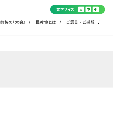
文字サイズ
大
中
小
教協の『大会』
民教協とは
ご意見・ご感想