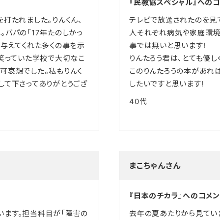
『民教協スペシャル』への
を打たれました。りんくん、
テレビで放送されたのを見て
。バパの「17年たのしかっ
人それぞれ病気や家庭環境
に与えてくれた多くの事を示
事では無いと思います!
を笑っていた学校で大切なこ
りんたろう君は、とても優し
可哀想でした。私もりんく
このりんたろうの本があれ
して下さってありがとうござ
したいですと思います!
40代
まこちゃんさん
『日本のチカラ』へのコメン
います。担当科目が「障害の
去年の夏あたりから見ていま