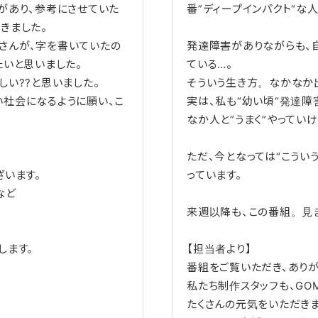
があり、参考にさせていた
番”ディープインパクト“な
きました。
さんが、字を書いていたの
発達障害がありながらも、自
たいと思いました。
ている…。
しい??と思いました。
そういう生き方。なかなか
社会になるように願い、こ
実は、私も“幼い頃“発達障
なか人と”うまく”やってい
ただ、今となっては“こういう
ざいます。
っています。
など
を
来週以降も、この番組。見
します。
【担当者より】
番組をご覧いただき、ありが
私たち制作スタッフも、GO
たくさんの元気をいただきま