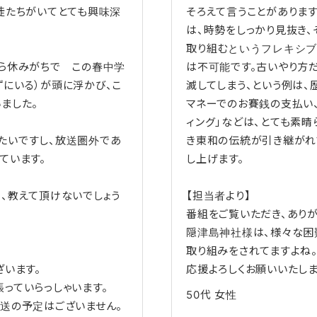
徒たちがいてとても興味深
そろえて言うことがありま
は、時勢をしっかり見抜き、
取り組むというフレキシ
から休みがちで この春中学
は不可能です。古いやり方
にいる）が頭に浮かび、こ
滅してしまう、という例は、
ました。
マネーでのお賽銭の支払い、
ィング」などは、とても素晴
たいですし、放送圏外であ
き東和の伝統が引き継がれ
ています。
し上げます。
、教えて頂けないでしょう
【担当者より】
番組をご覧いただき、ありが
隠津島神社様は、様々な困
取り組みをされてますよね
ざいます。
応援よろしくお願いいたしま
っていらっしゃいます。
50代
女性
送の予定はございません。