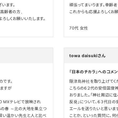
ざいます。
頑張ってまいります。幸齢者
る高齢者の方、
これからも応援よろしくお願
よろしくお願いいたします。
70代
女性
towa daisukiさん
『日本のチカラ』へのコメン
のです。
隠津島神社を取り上げてくだ
いますが
こちらの６２代の安倍匡俊
おりました。「神社周辺に
KYO MXテレビで放映され
反発」について、６３代目の
たちの春 ～北の大地を巣立つ
エールを送りたいと思います
の深い温かい先生と人と比べ
ことか、といった質問に、