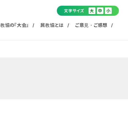
文字サイズ
大
中
小
教協の『大会』
民教協とは
ご意見・ご感想