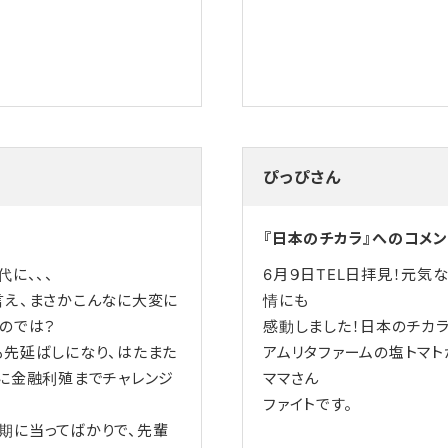
。
ぴっぴさん
『日本のチカラ』へのコメン
に、、、
6月９日TEL日拝見！元気
言え、まさかこんなに大変に
情にも
のでは？
感動しました！日本のチカ
先延ばしになり、はたまた
アムリタファームの塩トマト
に金融利殖までチャレンジ
ママさん
ファイトです。
期に当ってばかりで、先輩