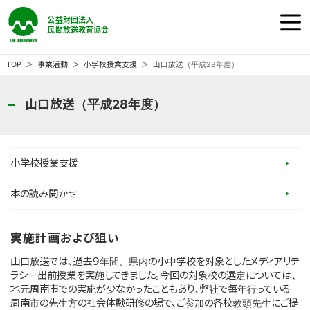
公益財団法人 民間放送教育協会
ホーム
TOP
事業活動
小学校授業支援
山口放送（平成28年度）
民教協の『番組』
山口放送（平成28年度）
民教協の『事業』
小学校授業支援
民教協の『大会』
本の読み聞かせ
民教協とは
実施計画および狙い
山口放送では、過去９年間、県内の小中学校を対象としたメディアリテ
ラシー出前授業を実施してきました。今回の対象校の選定については、
ご意見・ご感想
地元周南市での実施が少なかったこともあり、弊社で毎年行っている
周南市の先生方の社会体験研修の場で、ご参加の各校教頭先生にご提