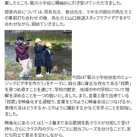
案したところ、菊川小学校に積極的に引き受けていただきました。
このサイトについて
授業内容については、校長先生、教頭先生、５年生の担任の先生方と
の事前打ち合わせ の後、先生方と山口放送スタッフでアイデアをすり
合わせながら、固めていきました。
サイトマップ
今回は「菊川小学校校歌のミュー
ジックビデオを作ろう」をテーマに、自分達に身近な存在である「校歌」
を見つめ直すことを通じて、学校の歴史、地域の中の学校について理
解を深めることを一つの狙いとしました。また、言葉と音で出来ている
「校歌」を映像化する過程で、言葉をどのように映像表現につなげるか、
表現方法はどうするか、どのように撮影するかなどを学ぶことを目指し
ました。
映像化にあたっては１～３番まである歌詞を各クラスが分担して受け
持ち、さらにクラス内のグループごとに担当フレーズを分けることで、友
だち同士で意見を交わしながら、