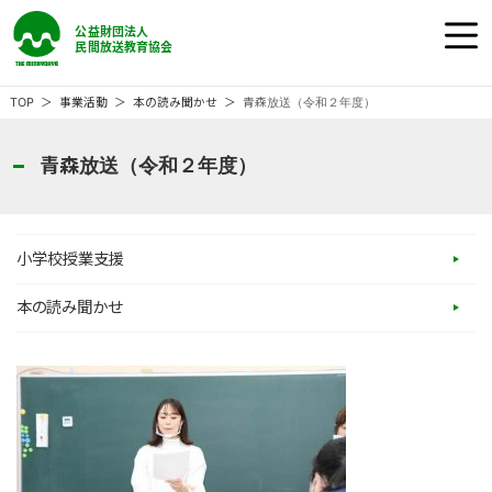
公益財団法人 民間放送教育協会
ホーム
TOP
事業活動
本の読み聞かせ
青森放送（令和２年度）
民教協の『番組』
青森放送（令和２年度）
民教協の『事業』
小学校授業支援
民教協の『大会』
本の読み聞かせ
民教協とは
ご意見・ご感想