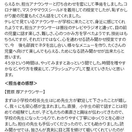
らえるか、担当アナウンサーと打ち合わせを密にして準備をしました。コ
ロナ禍で、マスクやマウスシールドを着用しての授業でしたが、恥ずかし
がり屋の児童もたくさん話をしてくれました。
テレビで見ているアナウンサーが学校に来たことで、身近に感じてくれ
たようです。担当アナウンサーは普段のテレビやラジオと違って、目の前
の児童に話す楽しさ、難しさ、心のつかみ方を学べたようです。技術はも
ちろんですが、それだけではなく、心を通わせる読み聞かせ授業ですの
で、今 後も部員でネタを出し合い、様々なメニューを作り、たくさんの
児童へ向けて楽しんでもらえる、ためになる読み聞かせが出来たらと
思います。
４５分という時間は、やってみますとあっという間でした。時間を増やす
かなど、やり方を模索して、ブラッシュアップして整えていきたいと思い
ます。
＜担当者の感想＞
【菅原 厚アナウンサー】
まずは小学校の校長先生はじめ先生方が歓迎して下さったことが嬉し
く、我々にも安心感が生まれました。直接、小学生の前で話すことは初
めての経験でしたが、子どもたちの素直さと興味が伝わってきたので、
学校の先生になったつもりで、わかりやすく丁寧にゆっくりとを心掛け
ました。担任の先生も手伝ってくださったので、とても助かりました。読
み聞かせでは、皆さんが真剣に目と耳を傾けて聴いてくれていたのが