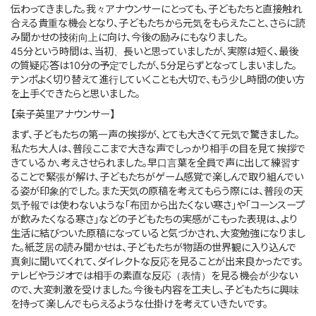
伝わってきました。我々アナウンサーにとっても、子どもたちと直接触れ
合える貴重な機会となり、子どもたちから元気をもらえたこと、さらに読
み聞かせの技術向上に向け、今後の励みにもなりました。
45分という時間は、当初、長いと思っていましたが、実際は短く、最後
の質疑応答は10分の予定でしたが、5分足らずとなってしまいました。
テンポよく切り替えて進行していくことも大切で、もう少し時間の使い方
を上手くできたらと思いました。
【桒子英里アナウンサー】
まず、子どもたちの第一声の挨拶が、とても大きくて元気で驚きました。
私たち大人は、普段ここまで大きな声でしっかり相手の目を見て挨拶で
きているか、考えさせられました。早口言葉を全員で声に出して練習す
ることで緊張が解け、子どもたちがゲーム感覚で楽しんで取り組んでい
る姿が印象的でした。また天気の原稿を考えてもらう際には、普段の天
気予報では使わないような「布団から出たくない寒さ」や「コーンスープ
が飲みたくなる寒さ」などの子どもたちの実感がこもった表現は、より
生活に結びついた原稿になっていると気づかされ、大変勉強になりまし
た。紙芝居の読み聞かせは、子どもたちが物語の世界観に入り込んで
真剣に聞いてくれて、ダイレクトな反応を見ることが出来良かったです。
テレビやラジオでは相手の素直な反応（表情）を見る機会が少ない
ので、大変刺激を受けました。今後も内容を工夫し、子どもたちに興味
を持って楽しんでもらえるような仕掛けを考えていきたいです。