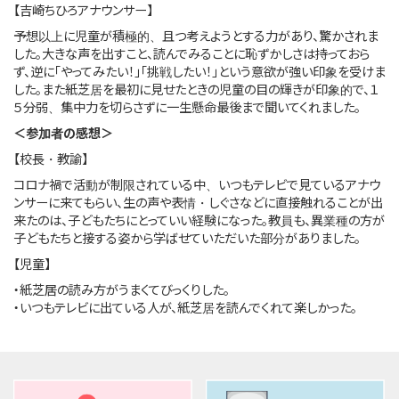
【吉崎ちひろアナウンサー】
予想以上に児童が積極的、且つ考えようとする力があり、驚かされま
した。大きな声を出すこと、読んでみることに恥ずかしさは持っておら
ず、逆に「やってみたい！」「挑戦したい！」という意欲が強い印象を受けま
した。また紙芝居を最初に見せたときの児童の目の輝きが印象的で、１
５分弱、集中力を切らさずに一生懸命最後まで聞いてくれました。
＜参加者の感想＞
【校長・教諭】
コロナ禍で活動が制限されている中、いつもテレビで見ているアナウ
ンサーに来てもらい、生の声や表情・しぐさなどに直接触れることが出
来たのは、子どもたちにとっていい経験になった。教員も、異業種の方が
子どもたちと接する姿から学ばせていただいた部分がありました。
【児童】
・紙芝居の読み方がうまくてびっくりした。
・いつもテレビに出ている人が、紙芝居を読んでくれて楽しかった。