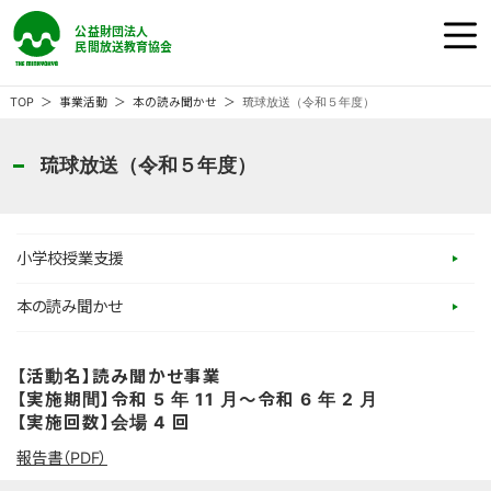
公益財団法人 民間放送教育協会
ホーム
TOP
事業活動
本の読み聞かせ
琉球放送（令和５年度）
民教協の『番組』
琉球放送（令和５年度）
民教協の『事業』
小学校授業支援
民教協の『大会』
本の読み聞かせ
民教協とは
【活動名】読み聞かせ事業
【実施期間】令和 5 年 11 月～令和 6 年 2 月
【実施回数】会場 4 回
ご意見・ご感想
報告書（PDF）