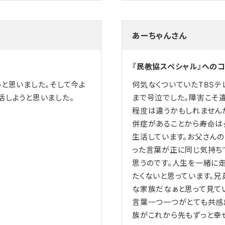
あーちゃんさん
『民教協スペシャル』への
うと思いました。そして今よ
何気なくついていたTBSテ
活しようと思いました。
まで号泣でした。障害こそ
程度は違うかもしれません
併症があることから寿命は
生活しています。お父さんの
った言葉が正に同じ気持ち
思うのです。人生を一緒に
たくないと思っています。
な家族だなぁと思って見て
言葉一つ一つがとても共感出
族がこれから先もずっと幸