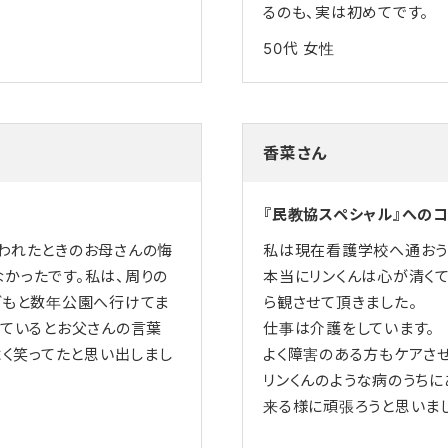
るのも、実は初めてです。
50代
女性
香菜さん
『民教協スペシャル』への
われたときのお母さんの悔
私は現在看護学校へ通おう
かったです。私は、周りの
本当にリンくんは心が清く
どもと数年公園へ行けてま
ら観させて頂きました。
しているとお父さんの言葉
仕事は介護をしています。
よく笑ってたと思い出しまし
よく障害のある方もケアさ
リンくんのような病のうち
来る様に頑張ろうと思いま