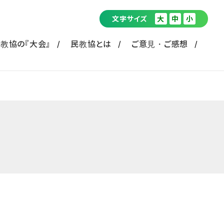
文字サイズ
大
中
小
教協の『大会』
民教協とは
ご意見・ご感想