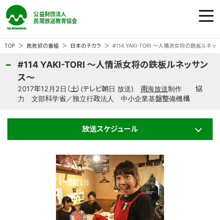
公益財団法人 民間放送教育協会
ホーム
TOP
民教協の番組
日本のチカラ
#114 YAKI-TORI ～人情派女将の鉄板ルネ
#114 YAKI-TORI ～人情派女将の鉄板ルネッサン
民教協の『番組』
ス～
2017年12月2日（土）(テレビ朝日 放送)
南海放送
制作 協
力 文部科学省／独立行政法人 中小企業基盤整備機構
民教協の『事業』
放送スケジュール
民教協の『大会』
民教協とは
ご意見・ご感想