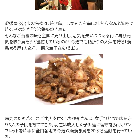
このサイトについて
愛媛県今治市の名物は、焼き鳥。しかも肉を串に刺さず、なんと鉄板で
サイトマップ
焼く、その名も「今治鉄板焼き鳥」。
そんなご当地の味を全国に売り出し、活気を失いつつある街に再び元
気を取り戻そうと奮闘しているのが、今治でも指折りの人気を誇る「焼
鳥まる屋」の女将、德永圭子さん（６１）。
病気のため若くしてご主人を亡くした德永さんは、女手ひとつで店を守
り3人の子供を育ててきた。現在は成人した子供達に留守を預け、パン
フレットを片手に全国各地で今治鉄板焼き鳥をPRする活動を行ってい
る。