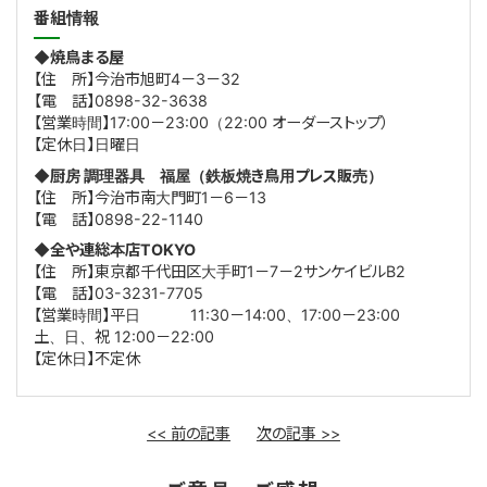
番組情報
◆焼鳥まる屋
【住 所】今治市旭町4－3－32
【電 話】0898-32-3638
【営業時間】17:00－23:00（22:00 オーダーストップ）
【定休日】日曜日
◆厨房 調理器具 福屋（鉄板焼き鳥用プレス販売）
【住 所】今治市南大門町1－6－13
【電 話】0898-22-1140
◆全や連総本店TOKYO
【住 所】東京都千代田区大手町1－7－2サンケイビルB2
【電 話】03-3231-7705
【営業時間】平日 11:30－14:00、17:00－23:00
土、日、祝 12:00－22:00
【定休日】不定休
<< 前の記事
次の記事 >>