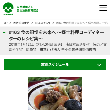
公益財団法人 民間放送教育協会
ホーム
TOP
民教協の番組
日本のチカラ
#163 食の記憶を未来へ ～郷土料理コーデ
#163 食の記憶を未来へ ～郷土料理コーディネー
民教協の『番組』
ターのレシピ集～
2019年1月12(土)(テレビ朝日 放送)
南日本放送
制作 協力／文
部科学省 総務省 独立行政法人 中小企業基盤整備機構
民教協の『事業』
放送スケジュール
民教協の『大会』
民教協とは
ご意見・ご感想