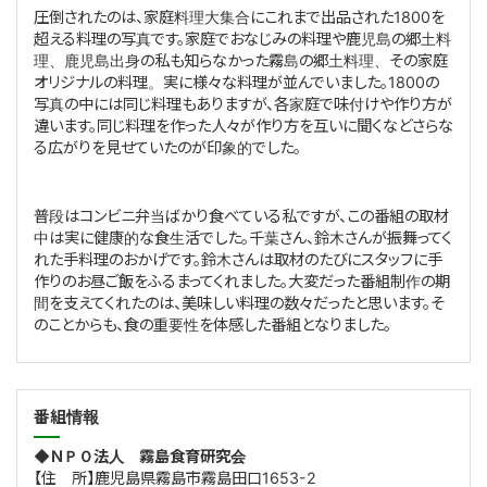
圧倒されたのは、家庭料理大集合にこれまで出品された1800を
超える料理の写真です。家庭でおなじみの料理や鹿児島の郷土料
理、鹿児島出身の私も知らなかった霧島の郷土料理、その家庭
オリジナルの料理。実に様々な料理が並んでいました。1800の
写真の中には同じ料理もありますが、各家庭で味付けや作り方が
違います。同じ料理を作った人々が作り方を互いに聞くなどさらな
る広がりを見せていたのが印象的でした。
普段はコンビニ弁当ばかり食べている私ですが、この番組の取材
中は実に健康的な食生活でした。千葉さん、鈴木さんが振舞ってく
れた手料理のおかげです。鈴木さんは取材のたびにスタッフに手
作りのお昼ご飯をふるまってくれました。大変だった番組制作の期
間を支えてくれたのは、美味しい料理の数々だったと思います。そ
のことからも、食の重要性を体感した番組となりました。
番組情報
◆ＮＰＯ法人 霧島食育研究会
【住 所】鹿児島県霧島市霧島田口1653-2