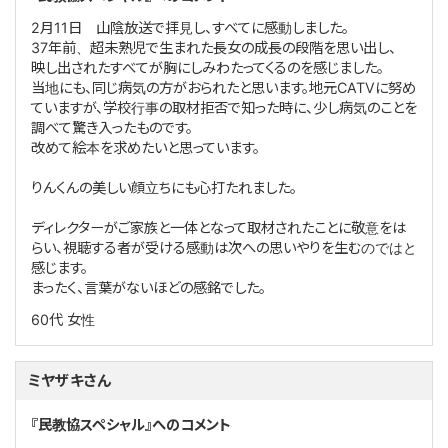
2月11日 山陰放送で拝見し、すべてに感動しました。
37年前、超未熟児で生まれた長女の成長の段階を思い出し、
映し出されたすべてが胸にしみわたってくるのを感じました。
当地にも、同じ病気の方がおられたと思います。地元CATVに努め
ていますが、学校行事の取材拒否で知った時に、少し病気のことを
調べて驚き入ったものです。
改めて絵本を求めたいと思っています。
りんくんの美しい顔立ちにも心打たれました。
ディレクターがご家族と一体となって取材されたことに敬意をは
らい、視聴する者が受ける感動は次への思いやりを生むのではと
感じます。
まったく、言葉がないほどの感銘でした。
60代
女性
ミヤザキさん
『民教協スペシャル』へのコメント