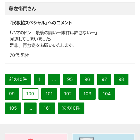
藤左衛門さん
『民教協スペシャル』へのコメント
「ハマのドン 最後の闘いー博打は許さないー」
見逃してしまいました。
是非、再放送をお願いいたします。
70代
男性
前の10件
1
…
95
96
97
98
99
100
101
102
103
104
105
…
161
次の10件