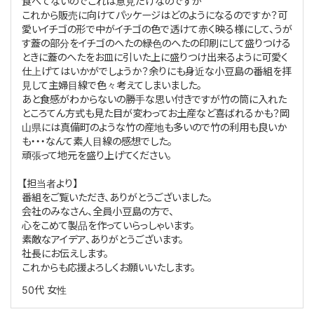
食べてないのでこれは意見だけなのですが
これから販売に向けてパッケージはどのようになるのですか？可
愛いイチゴの形で中がイチゴの色で透けて赤く映る様にして、うが
す蓋の部分をイチゴのへたの緑色のへたの印刷にして盛りつける
ときに蓋のへたをお皿に引いた上に盛りつけ出来るように可愛く
仕上げてはいかがでしょうか？余りにも身近な小豆島の番組を拝
見して主婦目線で色々考えてしまいました。
あと食感がわからないの勝手な思い付きですが竹の筒に入れた
ところてん方式も見た目が変わってお土産など喜ばれるかも？岡
山県には真備町のような竹の産地も多いので竹の利用も良いか
も・・・なんて素人目線の感想でした。
頑張って地元を盛り上げてください。
【担当者より】
番組をご覧いただき、ありがとうございました。
会社のみなさん、全員小豆島の方で、
心をこめて製品を作っていらっしゃいます。
素敵なアイデア、ありがとうございます。
社長にお伝えします。
これからも応援よろしくお願いいたします。
50代
女性