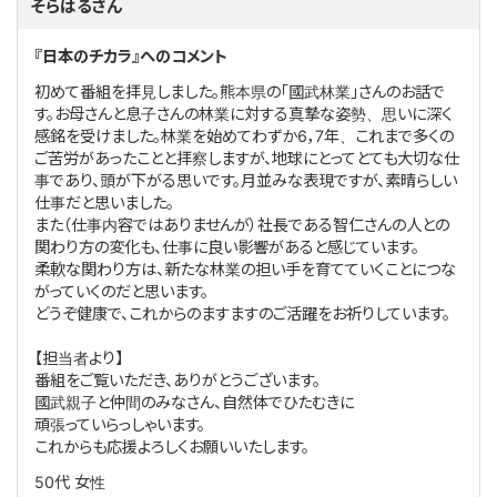
そらはるさん
『日本のチカラ』へのコメント
初めて番組を拝見しました。熊本県の「國武林業」さんのお話で
す。お母さんと息子さんの林業に対する真摯な姿勢、思いに深く
感銘を受けました。林業を始めてわずか6，7年、これまで多くの
ご苦労があったことと拝察しますが、地球にとってとても大切な仕
事であり、頭が下がる思いです。月並みな表現ですが、素晴らしい
仕事だと思いました。
また（仕事内容ではありませんが）社長である智仁さんの人との
関わり方の変化も、仕事に良い影響があると感じています。
柔軟な関わり方は、新たな林業の担い手を育てていくことにつな
がっていくのだと思います。
どうぞ健康で、これからのますますのご活躍をお祈りしています。
【担当者より】
番組をご覧いただき、ありがとうございます。
國武親子と仲間のみなさん、自然体でひたむきに
頑張っていらっしゃいます。
これからも応援よろしくお願いいたします。
50代
女性