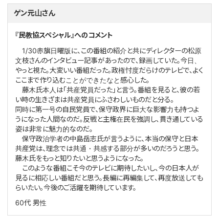
ゲン元山さん
『民教協スペシャル』へのコメント
1/30赤旗日曜版に、この番組の紹介と共にディレクターの松原
文枝さんのインタビュー記事があったので、録画していた。今日、
やっと視た。大変いい番組だった。政権忖度だらけのテレビで、よく
ここまで作り込むことができたなと感心した。
藤木氏本人は「共産党員だった」と言う。番組を見ると、彼の若
い時の生きざまは共産党員にふさわしいものだと分る。
同時に第一号の自民党員で、保守政界に巨大な影響力も持つよ
うになった人間なのだ。反戦と主権在民を強調し、貫き通している
姿は非常に魅力的なのだ。
保守政治学者の中島岳志氏が言うように、本当の保守と日本
共産党は、理念では共通・共感する部分が多いのだろうと思う。
藤木氏をもっと知りたいと思うようになった。
このような番組こそ今のテレビに期待したいし、今の日本人が
見るに相応しい番組だと思う。長編に再編集して、再度放送しても
らいたい。今後のご活躍を期待しています。
60代
男性