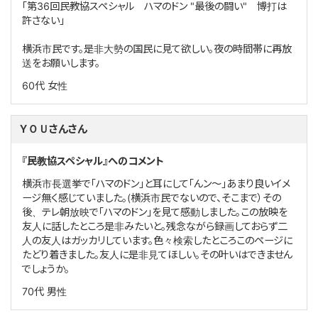
「第36回民教協スペシャル ハマのドン "最後の闘い" 博打は
許さない」
横浜市民です。是非大勢の国民に見て欲しい。夜の時間帯に再放
送をお願いします。
60代
女性
ＹＯＵさんさん
『民教協スペシャル』へのコメント
横浜市長選挙で「ハマのドン」と耳にして「んン～」あまり良いイメ
ージ無く感じていました。(横浜市民でないので、そこまで）その
後、テレ朝放映で「ハマのドン」を見て感動しました。この放映を
友人に話したところ是非みたいと。残念ながら録画しておらず二
人の友人はガッカリしています。色々検索したところこのページに
たどり着きました。友人に是非見てほしい。その叶いはできません
でしょうか。
70代
男性