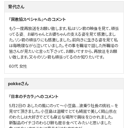
育代さん
『民教協スペシャル』へのコメント
もう一度再放送をお願い致します。私はリン君の映像を見て、頑張
ってる姿、お爺ちゃんとお婆ちゃんの支える姿を見て感激しまし
た。リン君の頑張りにも感激しました。前向きに生きる姿を見て私
は毎晩寝ながら泣いていました。その事を職場で話した所職場の
皆さんが見たいと言った下さって、お願いですから、再放送をお願
い致します。又今のリン君も頑張ってるのか知りたいです。
60代
女性
pokkeさん
『日本のチカラ』へのコメント
5月2日の あしたの風にのって～小豆島…波乗り社長の挑戦～を
見せて頂きました。小豆島は温暖でとても綺麗で美しく岡山県在
のわたしは大好きでとても身近な場所で興味をひかれました。
新製品のイチゴのわらび餅も是非食べてみたいと思いました