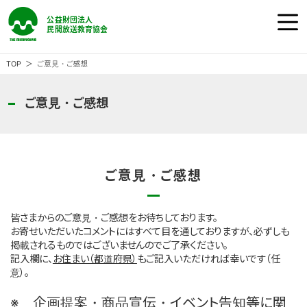
公益財団法人 民間放送教育協会
ホーム
TOP
ご意見・ご感想
民教協の『番組』
ご意見・ご感想
民教協の『事業』
ご意見・ご感想
民教協の『大会』
皆さまからのご意見・ご感想をお待ちしております。
民教協とは
お寄せいただいたコメントにはすべて目を通しておりますが、必ずしも
掲載されるものではございませんのでご了承ください。
記入欄に、
お住まい（都道府県）
もご記入いただければ幸いです（任
意）。
ご意見・ご感想
※ 企画提案・商品宣伝・イベント告知等に関