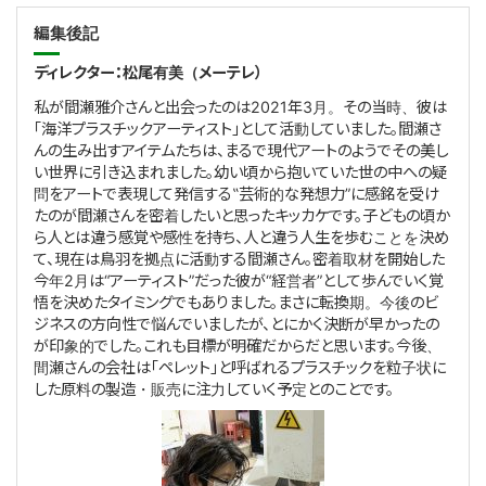
編集後記
ディレクター：松尾有美（メーテレ）
私が間瀬雅介さんと出会ったのは
2021
年
3
月。その当時、彼は
「海洋プラスチックアーティスト」として活動していました。間瀬さ
んの生み出すアイテムたちは、まるで現代アートのようでその美し
い世界に引き込まれました。幼い頃から抱いていた世の中への疑
問をアートで表現して発信する‟芸術的な発想力”に感銘を受け
たのが間瀬さんを密着したいと思ったキッカケです。子どもの頃か
ら人とは違う感覚や感性を持ち、人と違う人生を歩むことを決め
て、現在は鳥羽を拠点に活動する間瀬さん。密着取材を開始した
今年
2
月は“アーティスト”だった彼が“経営者”として歩んでいく覚
悟を決めたタイミングでもありました。まさに転換期。今後のビ
ジネスの方向性で悩んでいましたが、とにかく決断が早かったの
が印象的でした。これも目標が明確だからだと思います。今後、
間瀬さんの会社は「ペレット」と呼ばれるプラスチックを粒子状に
した原料の製造・販売に注力していく予定とのことです。