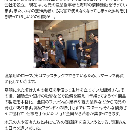
会社を設立。現在は、地元の漁業従事者と海岸の清掃活動を行ってい
ます。また、カキの養殖業者から災害で使えなくなってしまった漁具を引
き取ってほしいとの相談が…。
漁業用のロープ、実はプラスチックでできているため、リマーレで再資
源化していきます。
鳥羽に来た頃はカキの養殖を手伝って生計を立てていた間瀬さん。そ
の後、補助金や銀行の融資などで設備を整え、
1
年経ってようやく商品
の製造を本格化。全国のファッション業界や観光業界などから商品の
発注があります。高級ブランドとの取引もすでにスタート。そんな間瀬さ
んに憧れて「仕事を手伝いたい！」と全国から若者が集まってきます。
地元の人や若者たちと共に“ごみの価値観”を変えようとする、間瀬さん
の日々を追いました。