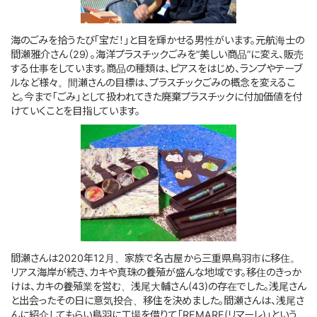
このサイトについて
海のごみを拾うたび「宝だ！」と目を輝かせる男性がいます。元航海士の
間瀬雅介さん（
29
）。海洋プラスチックごみを“美しい商品”に変え、販売
サイトマップ
する仕事をしています。商品の種類は、ピアスをはじめ、ランプやテーブ
ルなど様々。間瀬さんの目標は、プラスチックごみの概念を変えるこ
と。今まで「ごみ」として扱われてきた廃棄プラスチックに付加価値を付
けていくことを目指しています。
間瀬さんは
2020
年
12
月、家族で名古屋から三重県鳥羽市に移住。
リアス海岸が続き、カキや真珠の養殖が盛んな地域です。移住のきっか
けは、カキの養殖業を営む、浅尾大輔さん
(43)
の存在でした。浅尾さん
と出会ったその日に意気投合、移住を決めました。間瀬さんは、浅尾さ
んに紹介してもらい鳥羽に工場を借りて「
REMARE(
リマーレ
)
」という