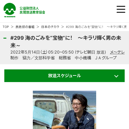
公益財団法人 民間放送教育協会
ホーム
TOP
民教協の番組
日本のチカラ
#299 海のごみを“宝物”に！ ～キラリ輝く
#299 海のごみを“宝物”に！ ～キラリ輝く男の未
民教協の『番組』
来～
2022年5月14日（土）05:20~05:50 (テレビ朝日 放送)
メ～テレ
制作 協力／文部科学省 総務省 中小機構 ＪＡグループ
民教協の『事業』
放送スケジュール
民教協の『大会』
民教協とは
ご意見・ご感想