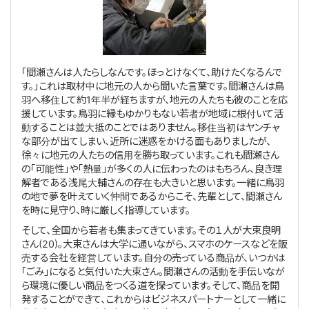
「間瀬さんは人たらしなんです。ほっとけなくて、助けたくなるんで
す。」これは取材中に地元の人から聞いた言葉です。間瀬さんは鳥
羽へ移住して約
1
年半が経ちますが、地元の人たちも彼のことを応
援しています。鳥羽に縁もゆかりもない若者が地域に根付いて活
動することは並大抵のことではありません。移住当初はヤンチャ
な部分が出てしまい、近所に迷惑をかける面もありましたが、
徐々に地元の人たちの信用を勝ち取っています。これも間瀬さん
の「可能性」や「熱量」が多くの人に伝わったのはもちろん、良き理
解者である浅尾大輔さんの存在も大きいと思います。一緒に鳥羽
の地で夢を叶えていく仲間であるからこそ、先輩として、間瀬さん
を時に見守り、時に厳しく指導しています。
そして、全国から若者も集まってきています。その１人が大束良明
さん
(20)
。大束さんは大学に通いながら、スマホのケースなどを販
売する会社を経営しています。自分の売っている商品が、いつかは
「ごみ」になると気付いた大束さん。間瀬さんの活動を手伝いなが
ら環境に優しい商品をつくる道を探っています。そして、商品を開
発することができて、これからはビジネスパートナーとして一緒に