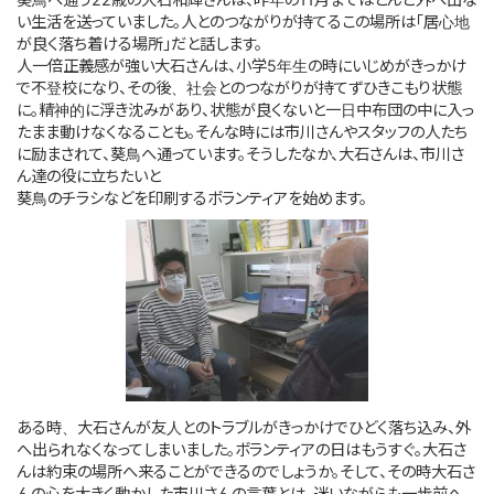
い生活を送っていました。人とのつながりが持てるこの場所は「居心地
が良く落ち着ける場所」だと話します。
人一倍正義感が強い大石さんは、小学5年生の時にいじめがきっかけ
で不登校になり、その後、社会とのつながりが持てずひきこもり状態
に。精神的に浮き沈みがあり、状態が良くないと一日中布団の中に入っ
たまま動けなくなることも。そんな時には市川さんやスタッフの人たち
に励まされて、葵鳥へ通っています。そうしたなか、大石さんは、市川さ
ん達の役に立ちたいと
葵鳥のチラシなどを印刷するボランティアを始めます。
ある時、大石さんが友人とのトラブルがきっかけでひどく落ち込み、外
へ出られなくなってしまいました。ボランティアの日はもうすぐ。大石さ
んは約束の場所へ来ることができるのでしょうか。そして、その時大石さ
んの心を大きく動かした市川さんの言葉とは。迷いながらも一歩前へ