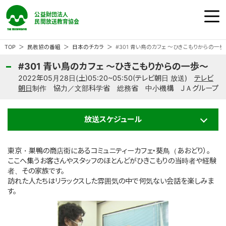
公益財団法人 民間放送教育協会
ホーム
TOP
民教協の番組
日本のチカラ
#301 青い鳥のカフェ ～ひきこもりからの一歩
#301 青い鳥のカフェ ～ひきこもりからの一歩～
民教協の『番組』
2022年05月28日(土)05:20~05:50(テレビ朝日 放送)
テレビ
朝日
制作 協力／文部科学省 総務省 中小機構 ＪＡグループ
民教協の『事業』
放送スケジュール
民教協の『大会』
東京・巣鴨の商店街にあるコミュニティーカフェ・葵鳥（あおどり）。
ここへ集うお客さんやスタッフのほとんどがひきこもりの当時者や経験
民教協とは
者、その家族です。
訪れた人たちはリラックスした雰囲気の中で何気ない会話を楽しみま
す。
ご意見・ご感想