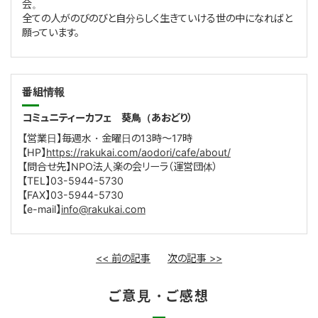
会。
全ての人がのびのびと自分らしく生きていける世の中になればと
願っています。
番組情報
コミュニティーカフェ 葵鳥（あおどり）
【営業日】毎週水・金曜日の
13
時～
17
時
【
HP
】
https://rakukai.com/aodori/cafe/about/
【問合せ先】NPO法人楽の会リーラ（運営団体）
【
TEL
】
03-5944-5730
【
FAX
】
03-5944-5730
【
e-mail
】
info@rakukai.com
<< 前の記事
次の記事 >>
ご意見・ご感想