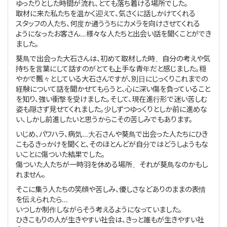
ゆったりとした時間が流れ、とても落ち着ける場所でした。
取材に来た私たちを温かく迎えて、気さくに話しかけてくれる
スタッフの人たち、何度か通ううちにカメラを向けさせてくれる
ようになったお客さん…様々な人たちと出会い話を聞くことができ
ました。
葵鳥で出会った大石さんは、初めて取材した時、自分の考えや気
持ちを言葉にして話すのがとても上手な青年だと感じました。穏
やかで飄々としている大石さんですが、別日にじっくりこれまでの
経験について話を聞かせてもらうと、心に深い傷を負っていること
を知り、強い衝撃を受けました。そして、現在進行形で迷い苦しむ
姿も隠さず見せてくれました。少しずつゆっくりとしか前に進めな
い、しかし前進したいと思うからこその苦しみでもあります。
いじめ、パワハラ、病気…大石さんや葵鳥で出会った人たちにひき
こもるきっかけを聞くと、そのほとんどが自分ではどうしようもな
いことに傷ついた結果でした。
傷ついた人たちが一時羽を休める場所、それが葵鳥なのかもし
れません。
そこに集う人たちの笑顔や苦しみ、優しさなどありのままの表情
を伝えられたら…
いつしか制作しながらそう考えるようになっていました。
ひきこもりの人が生きやすい社会は、きっと誰もが生きやすい社