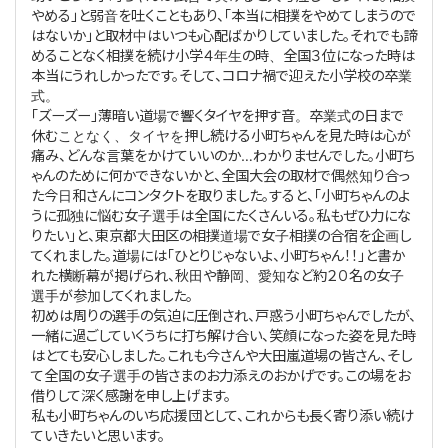
やめる」と弱音を吐くこともあり、「本当に相撲をやめてしまうので
はないか」と取材中はいつも心配ばかりしていました。それでも諦
めることなく相撲を続け小学４年生の時、全国３位になった時は
本当にうれしかったです。そして、コロナ禍で迎えた小学校の卒業
式。
「ズーズー」薄暗い道場で響くタイヤを押す音。卒業式の日まで
休むことなく、タイヤを押し続ける小町ちゃんを見た時は心が
痛み、どんな言葉をかけていいのか…わかりませんでした。小町ち
ゃんのために何かできないかと、全国大会の取材で偶然知り合っ
た今日和さんにコンタクトを取りました。すると、「小町ちゃんのよ
うに孤独に悩む女子選手は全国にたくさんいる。私もぜひ力にな
りたい」と、東京都大田区の相撲道場で女子相撲の合宿を企画し
てくれました。道場には「ひとりじゃないよ、小町ちゃん！！」と書か
れた横断幕が掲げられ、秋田や静岡、愛知など約２０名の女子
選手が参加してくれました。
初めは周りの選手の気迫に圧倒され、戸惑う小町ちゃんでしたが、
一緒に過ごしていくうちに打ち解け合い、笑顔になった姿を見た時
はとても安心しました。これも今さんや大田嵐道場の皆さん、そし
て全国の女子選手の皆さまのお力添えのおかげです。この場をお
借りして深く感謝を申し上げます。
私も小町ちゃんのいち応援団として、これからも長く寄り添い続け
ていきたいと思います。