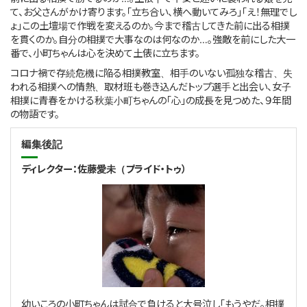
て、お父さんがかけ寄ります。「立ち合い、横へ動いてみろ」「え！無理でし
ょ」この土壇場で作戦を変えるのか。今まで稽古してきた前に出る相撲
を貫くのか。自分の相撲で大事なのは何なのか…。強敵を前にした大一
番で、小町ちゃんは心を決めて土俵に立ちます。
コロナ禍で存続危機に陥る相撲教室、相手のいない孤独な稽古、失
われる相撲への情熱、取材班も巻き込んだトップ選手と出会い、女子
相撲に青春をかける秋葉小町ちゃんの「心」の成長を見つめた、９年間
の物語です。
編集後記
ディレクター：佐藤愛未（プライド・トゥ）
幼いころの小町ちゃんは試合で負けると大号泣し「もうやだ。相撲