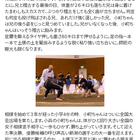
とに。兄と稽古する最後の日。体重が２６キロも落ちた兄は身に着け
たまわしもスカスカで、ぶつかり稽古をしても全く歯が立ちません。何度
も何度も投げ飛ばされる兄。あれだけ強く逞しかった兄。小町ちゃん
は兄の後ろ姿をじっと見つめていました。兄がいなくなった後、小町ち
ゃんはいっそう稽古に励みます。
足腰を鍛えるタイヤ押しも重さ80キロまで押せるように。足の指一本
一本で土俵の土を鷲掴みするような鋭く粘り強い立ち合いに、師匠の
眼光も鋭くなります。
相撲を始めて３年が経った小学4年の時、小町ちゃんはついに全国大
会出場を果たします。小兵の小町ちゃんは、体がひと回り大きい全国の
女子相撲選手相手に一歩もひかず、勝ち上がっていきます。そして迎え
た準決勝。優勝候補の呼び声高い新潟の選手との大一番を迎えます。
前に出る相撲で勝てるのか…。土俵下で不安と迷いに襲われる娘を見