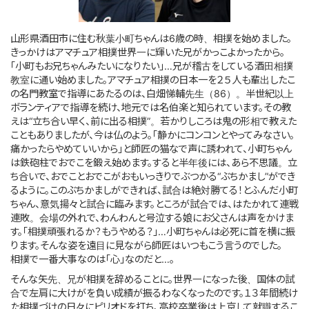
このサイトについて
山形県酒田市に住む秋葉小町ちゃんは6歳の時、相撲を始めました。
きっかけはアマチュア相撲世界一に輝いた兄がかっこよかったから。
サイトマップ
「小町もお兄ちゃんみたいになりたい」…兄が稽古をしている酒田相撲
教室に通い始めました。アマチュア相撲の日本一を２５人も輩出したこ
の名門教室で指導にあたるのは、白畑悌輔先生（86）。半世紀以上
ボランティアで指導を続け、地元では名伯楽と知られています。その教
えは“立ち合い早く、前に出る相撲”。若かりしころは鬼の形相で教えた
こともありましたが、今は仏のよう。「静かにコンコンとやってみなさい。
痛かったらやめていいから」と師匠の猫なで声に誘われて、小町ちゃん
は鉄砲柱でおでこを鍛え始めます。すると半年後には、あら不思議。立
ち合いで、おでことおでこがおもいっきりでぶつかる“ぶちかまし”ができ
るように。このぶちかましができれば、試合は絶対勝てる！とふんだ小町
ちゃん、意気揚々と試合に臨みます。ところが試合では、はたかれて連戦
連敗。会場の外れで、わんわんと号泣する娘にお父さんは声をかけま
す。「相撲頑張れるか？もうやめる？」…小町ちゃんは必死に首を横に振
ります。そんな姿を遠目に見ながら師匠はいつもこう言うのでした。
相撲で一番大事なのは「心」なのだと…。
そんな矢先、兄が相撲を辞めることに。世界一になった後、国体の試
合で左肩に大けがを負い成績が振るわなくなったのです。１３年間続け
た相撲づけの日々にピリオドを打ち、高校卒業後は上京して就職するこ