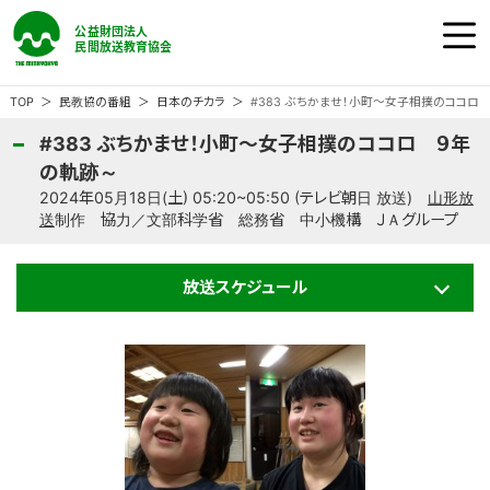
公益財団法人 民間放送教育協会
ホーム
TOP
民教協の番組
日本のチカラ
#383 ぶちかませ！小町～女子相撲のココロ
#383 ぶちかませ！小町～女子相撲のココロ ９年
民教協の『番組』
の軌跡～
2024年05月18日(土) 05:20~05:50 (テレビ朝日 放送)
山形放
送
制作 協力／文部科学省 総務省 中小機構 ＪＡグループ
民教協の『事業』
放送スケジュール
民教協の『大会』
民教協とは
ご意見・ご感想