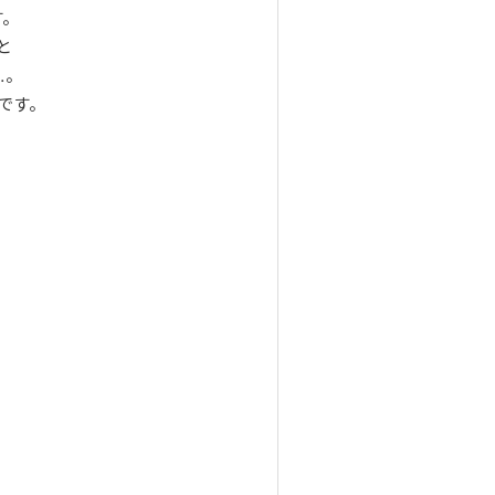
。
と
。
です。