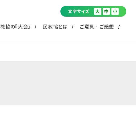
文字サイズ
大
中
小
教協の『大会』
民教協とは
ご意見・ご感想