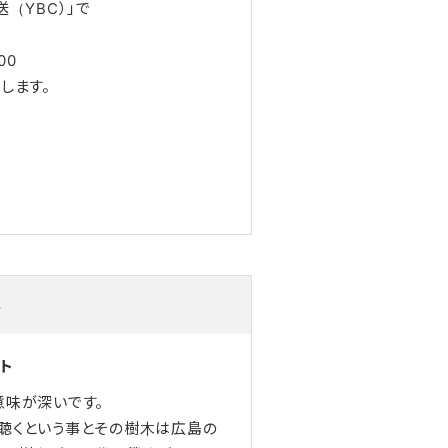
（YBC）」で
00
します。
ん
ト
意味が深いです。
聴くという事とその樹木は広島の