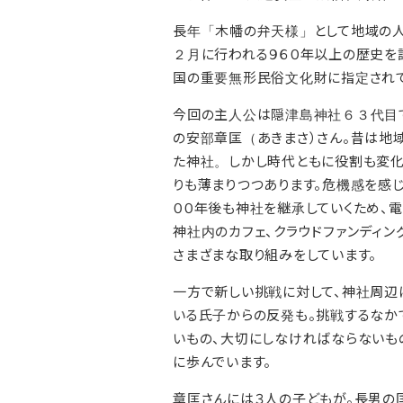
長年「木幡の弁天様」として地域の人
２月に行われる９６０年以上の歴史を
国の重要無形民俗文化財に指定されて
今回の主人公は隠津島神社６３代目
の安部章匡（あきまさ）さん。昔は地
た神社。しかし時代ともに役割も変化
りも薄まりつつあります。危機感を感
００年後も神社を継承していくため、
神社内のカフェ、クラウドファンディン
さまざまな取り組みをしています。
一方で新しい挑戦に対して、神社周辺
いる氏子からの反発も。挑戦するなか
いもの、大切にしなければならないも
に歩んでいます。
章匡さんには３人の子どもが。長男の