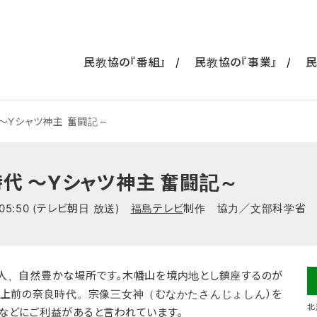
民教協の『番組』
民教協の『事業』
民
 ～Yシャツ神主 奮闘記～
時代 ～Yシャツ神主 奮闘記～
0~05:50 (テレビ朝日 放送)
福島テレビ
制作 協力／文部科学省 
人、自然豊かな場所です。木幡山を境内地とし鎮座するのが
以上前の奈良時代。宗像三女神（むなかたさんじょしん）を
北
などにご利益があると言われています。