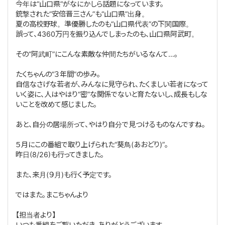
今年は“山口県”がなにかしら話題になっています。
銃撃された“安倍晋三さん”も“山口県”出身。
夏の高校野球。準優勝したのも“山口県代表”の下関国際。
誤って、4360万円を振り込んでしまったのも、山口県阿武町。
その“阿武町”にこんな素敵な仲間たちがいるなんて…。
たくちゃんの“３年間”の歩み。
自信なさげな若者が、みんなに見守られ、たくましい若者になって
いく姿に、人はやはり“密”な関係でないと育たないし、成長もしな
いことを改めて感じました。
あと、自分の居場所って、やはり自分で見つけるものなんですね。
５月にこの番組で取り上げられた“葵鳥(あおどり)”。
昨日(8/26)も行ってきました。
また、来月(９月)も行く予定です。
ではまた。まこちゃんより
【担当者より】
いつも番組をご覧いただき、ありがとうございます。