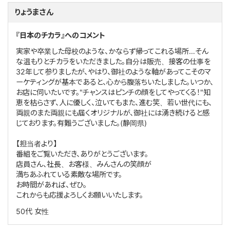
りょうまさん
『日本のチカラ』へのコメント
実家や卒業した母校のような、かならず帰ってこれる場所…そん
な温もりとチカラをいただきました。自分は販売、接客の仕事を
32年して参りましたが、やはり、御社のような軸があってこそのマ
ーケティングが基本であると、心から腹落ちいたしました。いつか、
お店に伺いたいです。"チャンスはピンチの顔をしてやってくる！"知
恵を枯らさず、人に優しく、泣いてもまた、進む笑、若い世代にも、
両親のまた両親にも届くオリジナルが、御社には湧き続けると感
じております。有難うございました。(静岡県)
【担当者より】
番組をご覧いただき、ありがとうございます。
店員さん、社長、お客様、みんさんの笑顔が
満ちあふれている素敵な場所です。
お時間があれば、ぜひ。
これからも応援よろしくお願いいたします。
50代
女性