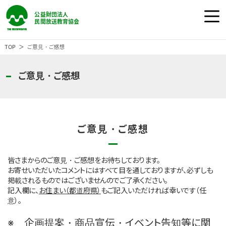
公益財団法人 民間放送教育協会
ホーム
TOP
ご意見・ご感想
民教協の『番組』
ご意見・ご感想
民教協の『事業』
ご意見・ご感想
民教協の『大会』
皆さまからのご意見・ご感想をお待ちしております。
民教協とは
お寄せいただいたコメントにはすべて目を通しておりますが、必ずしも
掲載されるものではございませんのでご了承ください。
記入欄に、
お住まい（都道府県）
もご記入いただければ幸いです（任
意）。
ご意見・ご感想
※ 企画提案・商品宣伝・イベント告知等に関