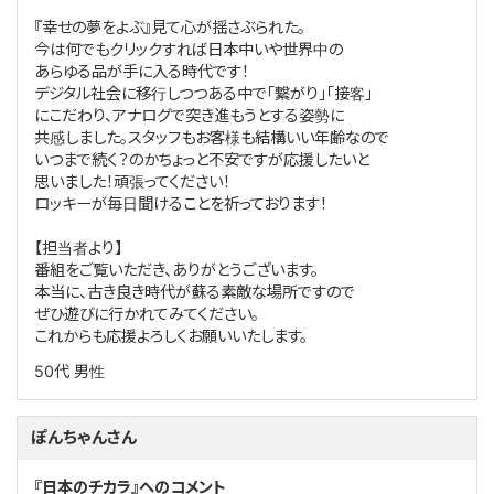
『幸せの夢をよぶ』見て心が揺さぶられた。
今は何でもクリックすれば日本中いや世界中の
あらゆる品が手に入る時代です！
デジタル社会に移行しつつある中で「繋がり」「接客」
にこだわり、アナログで突き進もうとする姿勢に
共感しました。スタッフもお客様も結構いい年齢なので
いつまで続く？のかちょっと不安ですが応援したいと
思いました！頑張ってください！
ロッキーが毎日聞けることを祈っております！
【担当者より】
番組をご覧いただき、ありがとうございます。
本当に、古き良き時代が蘇る素敵な場所ですので
ぜひ遊びに行かれてみてください。
これからも応援よろしくお願いいたします。
50代
男性
ぽんちゃんさん
『日本のチカラ』へのコメント