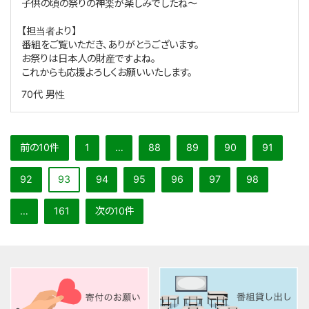
子供の頃の祭りの神楽が楽しみでしたね～
【担当者より】
番組をご覧いただき、ありがとうございます。
お祭りは日本人の財産ですよね。
これからも応援よろしくお願いいたします。
70代
男性
前の10件
1
…
88
89
90
91
92
93
94
95
96
97
98
…
161
次の10件