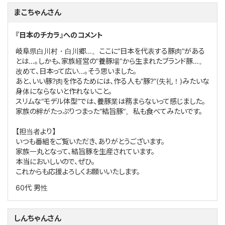
まこちゃんさん
『日本のチカラ』へのコメント
岐阜県白川村・白川郷…。ここに“日本を代表する豚肉”がある
とは…。しかも、家族経営の”養豚場”から生まれたブランド豚…。
改めて、日本って広い…。そう思いました。
あと、いい豚?肉を作るためには、作る人も“豚?”(失礼！)みたいな
身体にならないと作れないこと。
スリムな“モデル体型”では、養豚業は務まらないって感じました。
家族の絆がたっぷりつまった“結旨豚”。私も食べてみたいです。
【担当者より】
いつも番組をご覧いただき、ありがとうございます。
家族一丸となって、結旨豚を生産されています。
本当においしいので、ぜひ。
これからも応援よろしくお願いいたします。
60代
男性
しんちゃんさん