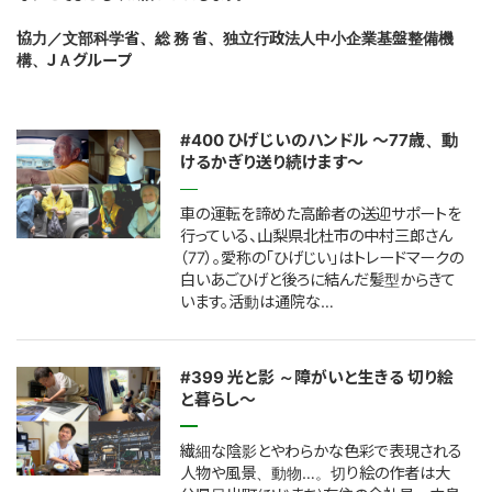
このサイトについて
協力／文部科学省、総 務 省、独立行政法人中小企業基盤整備機
構、ＪＡグループ
サイトマップ
#400 ひげじいのハンドル ～77歳、動
けるかぎり送り続けます～
車の運転を諦めた高齢者の送迎サポートを
行っている、山梨県北杜市の中村三郎さん
（77）。愛称の「ひげじい」はトレードマークの
白いあごひげと後ろに結んだ髪型からきて
います。活動は通院な…
#399 光と影 ～障がいと生きる 切り絵
と暮らし～
繊細な陰影とやわらかな色彩で表現される
人物や風景、動物…。切り絵の作者は大