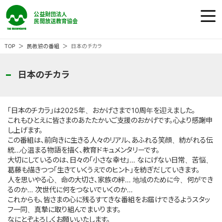
公益財団法人 民間放送教育協会
ホーム
TOP
民教協の番組
日本のチカラ
民教協の『番組』
日本のチカラ
民教協の『事業』
「日本のチカラ」は2025年、おかげさまで10周年を迎えました。
これもひとえに皆さまのあたたかいご支援のおかげです。心より感謝申
し上げます。
民教協の『大会』
この番組は、前向きに生きる人々のリアル、あふれる笑顔、紡がれる伝
統…心温まる物語を描く、教育ドキュメンタリーです。
大切にしているのは、日々の「小さな幸せ」… なにげない日常、苦悩、
民教協とは
葛藤も描きつつ「生きていくうえでのヒント」を紡ぎだしていきます。
人を思いやる心、命の大切さ、家族の絆… 地域のために今、何ができ
るのか… 次世代に何をつないでいくのか…
ご意見・ご感想
これからも、皆さまの心に残るすてきな番組をお届けできるようスタッ
フ一同、真摯に取り組んでまいります。
なにとぞよろしくお願いいたします。