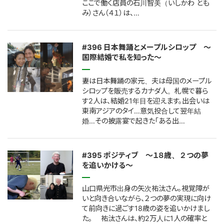
ここで働く店員の石川智美（いしかわ とも
み）さん（４１）は、…
#396 日本舞踊とメープルシロップ ～
国際結婚で私を知った～
妻は日本舞踊の家元、夫は母国のメープル
シロップを販売するカナダ人。札幌で暮ら
す2人は、結婚21年目を迎えます。出会いは
東南アジアのタイ…意気投合して翌年結
婚…その披露宴で起きた「ある出…
#395 ポジティブ ～１８歳、２つの夢
を追いかける～
山口県光市出身の矢次祐汰さん。視覚障が
いと向き合いながら、２つの夢の実現に向け
て前向きに過ごす18歳の姿を追いかけまし
た。 祐汰さんは、約2万人に1人の確率と