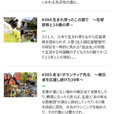
いわれる先天性の遺伝…
#394 生まれ育ったこの国で ～在留
資格と１８歳の夢～
２０１人。日本で生まれ育ちながら在留資
格を認められず、入管（出入国在留管理庁）
の収容を一時的に免れる「仮放免」の状態
で生活する外国籍の子どもたちの数です（２
０２２年１２月現在）。…
#393 走る！ボランティア先生 ～被災
者を応援し続けた29年～
言葉が通じない海外の被災地で支援をした
り、教壇に立ったと思えば、生徒と“あの有名
な歌劇団”の演目に挑戦していたり、６０歳
を目前に突然、本気のランニングを始めた
り…その行動には驚かされ…