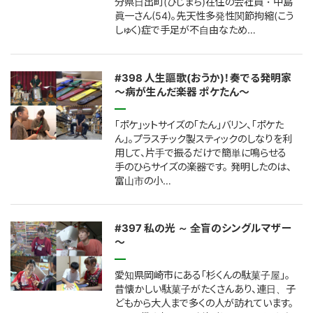
分県日出町(ひじまち)在住の会社員・中島
眞一さん(54)。先天性多発性関節拘縮(こう
しゅく)症で手足が不自由なため…
#398 人生謳歌(おうか)！奏でる発明家
～病が生んだ楽器 ポケたん～
「ポケ」ットサイズの「たん」バリン、「ポケた
ん」。プラスチック製スティックのしなりを利
用して、片手で振るだけで簡単に鳴らせる
手のひらサイズの楽器です。 発明したのは、
富山市の小…
#397 私の光 ～ 全盲のシングルマザー
～
愛知県岡崎市にある「杉くんの駄菓子屋」。
昔懐かしい駄菓子がたくさんあり、連日、子
どもから大人まで多くの人が訪れています。