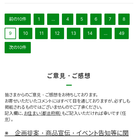
前の10件
1
…
4
5
6
7
8
9
10
11
12
13
14
…
49
次の10件
ご意見・ご感想
皆さまからのご意見・ご感想をお待ちしております。
お寄せいただいたコメントにはすべて目を通しておりますが、必ずしも
掲載されるものではございませんのでご了承ください。
記入欄に、
お住まい（都道府県）
もご記入いただければ幸いです（任
意）。
※ 企画提案・商品宣伝・イベント告知等に関