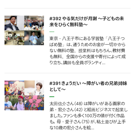
#392 やる気だけが月謝 〜子どもの未
来をひらく無料塾〜
東京・八王子市にある学習塾「八王子つ
ばめ塾」は、通うためのお金が一切かから
ない無料の塾。授業料はもちろん、教材費
も無料。全国からの支援や寄付によって成
り立ち、講師も全員ボランティ…
#391 きょうだい ～障がい者の兄弟姉妹
として～
太田信介さん（48）は障がいがある画家の
弟・宏介さん（42）と絵画ビジネスで起業し
ました。ファンも多く100万の値が付く作品
も。 母・愛子さん（75）が、粘土遊びが上手
な10歳の宏介さんを絵…